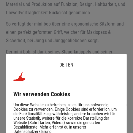
Material und Produktion auf Funktion, Design, Haltbarkeit, und
Umweltverträglichkeit Rücksicht genommen.
So verfügt der mini bob über eine ergonomische Sitzform und
einen perfekt geformten Griff, welcher für Maxispass &
Sicherheit, bei Jung und Junggebliebenen sorgt.
Der mini bob ist dank seines Steuerknüppels und seiner
speziellen Form präzise lenkbar, schnell und sicher zu
DE
|
EN
beherrschen. Durch sein intuitives Bedienkonzept bereitet er
von der ersten Minute an viel Fahrfreude.
Beim Material wurde bereits Jahre vor Einführung
Wir verwenden Cookies
entsprechender Gesetze darauf geachtet, dass der mini bob
phthalatfrei (ohne Weichmacher) hergestellt wird. Der mini bob
Um diese Website zu betreiben, ist es für uns notwendig
Cookies zu verwenden. Einige Cookies sind erforderlich, um
besteht auch heute höchste Material- und
die Funktionalität zu gewährleisten, andere brauchen wir für
unsere Statistik, weitere für die korrekte Darstellung der
Sicherheitsprüfungen ohne Beanstandung.
Website (Schriftarten, Videos) sowie die genutzten
Bezahldienste. Mehr erfährst du in unserer
Datenschutzerklärung