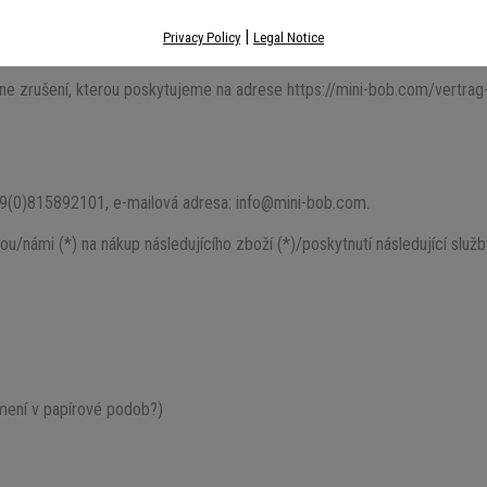
ní
|
Privacy Policy
Legal Notice
line zrušení, kterou poskytujeme na adrese https://mini-bob.com/vertrag
49(0)815892101, e-mailová adresa: info@mini-bob.com.
námi (*) na nákup následujícího zboží (*)/poskytnutí následující služby
ámení v papírové podob?)