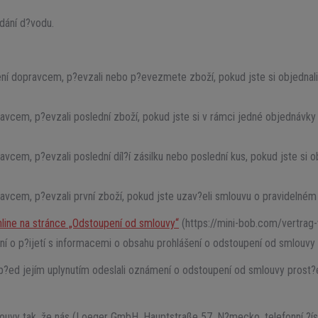
dání d?vodu.
 není dopravcem, p?evzali nebo p?evezmete zboží, pokud jste si objednal
pravcem, p?evzali poslední zboží, pokud jste si v rámci jedné objednávky
vcem, p?evzali poslední díl?í zásilku nebo poslední kus, pokud jste si ob
pravcem, p?evzali první zboží, pokud jste uzav?eli smlouvu o pravidelné
nline na stránce „Odstoupení od smlouvy“
(https://mini-bob.com/vertrag-w
í o p?ijetí s informacemi o obsahu prohlášení o odstoupení od smlouvy a
 p?ed jejím uplynutím odeslali oznámení o odstoupení od smlouvy prost?e
ouvy tak, že nás (Loeger GmbH, Hauptstraße 57, N?mecko, telefonní ?ís