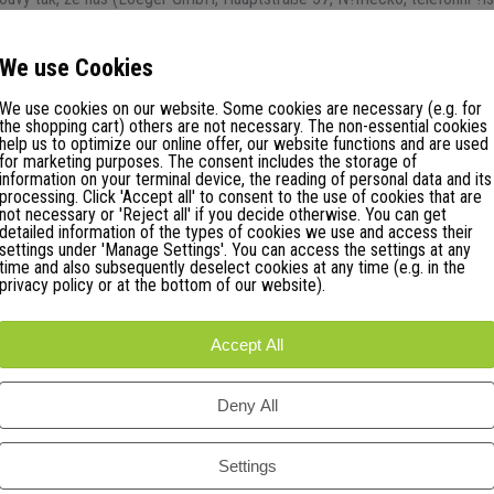
m poštou nebo e-mailem) o svém rozhodnutí od této smlouvy odstoupit
We use Cookies
toupení od smlouvy zaslali oznámení o uplatn?ní práva na odstoupení od
We use cookies on our website. Some cookies are necessary (e.g. for
the shopping cart) others are not necessary. The non-essential cookies
help us to optimize our online offer, our website functions and are used
for marketing purposes. The consent includes the storage of
information on your terminal device, the reading of personal data and its
teré jsme od vás obdrželi, v?etn? náklad? na doru?ení (s výjimkou dodat
processing. Click 'Accept all' to consent to the use of cookies that are
not necessary or 'Reject all' if you decide otherwise. You can get
bízíme), a to bez zbyte?ného odkladu a v každém p?ípad? nejpozd?ji do 1
detailed information of the types of cookies we use and access their
settings under 'Manage Settings'. You can access the settings at any
ý platební prost?edek, který jste použili pro p?vodní transakci, pokud
time and also subsequently deselect cookies at any time (e.g. in the
privacy policy or at the bottom of our website).
 zp?t nebo dokud nep?edložíte d?kaz, že jste zboží vrátili, podle toho
Accept All
však do ?trnácti dn? ode dne, kdy jste nás informovali o odstoupení od
Deny All
Settings
trát? hodnoty došlo v d?sledku manipulace se zbožím, která není nezbytn