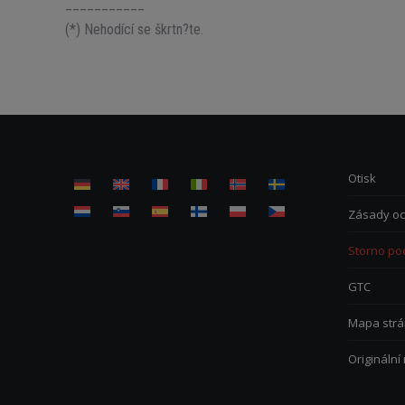
___________
(*) Nehodící se škrtn?te.
Otisk
Zásady oc
Storno po
GTC
Mapa strá
Originální