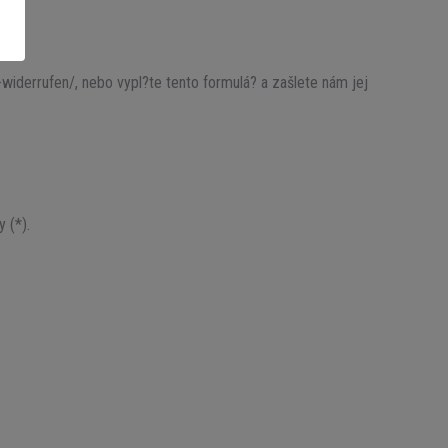
-widerrufen/, nebo vypl?te tento formulá? a zašlete nám jej
 (*).