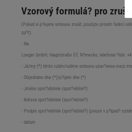
Vzorový formulá? pro zruše
(Pokud si p?ejete smlouvu zrušit, použijte prosím funkci on
zp?t).
- Na
Loeger GmbH, Hauptstraße 57, N?mecko, telefonní ?íslo: +
- Já/my (*) tímto ruším/rušíme smlouvu uzav?enou mezi mnou/
- Objednáno dne (*)/p?ijato dne (*)
- Jméno spot?ebitele (spot?ebitel?)
- Adresa spot?ebitele (spot?ebitel?)
- Podpis spot?ebitele (spot?ebitel?) (pouze v p?ípad? ozn
- datum