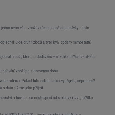
i jedno nebo více zboží v rámci jedné objednávky a toto
 objednali více druh? zboží a tyto byly dodány samostatn?,
jednali zboží, které je dodáváno v n?kolika díl?ích zásilkách
m dodávání zboží po stanovenou dobu.
iderrufen/). Pokud tuto online funkci využijete, neprodlen?
 o datu a ?ase jeho p?ijetí.
dnictvím funkce pro odstoupení od smlouvy (tzv. „tla?ítko
lo: +49(0)815892101, e-mailová adresa: info@mini-