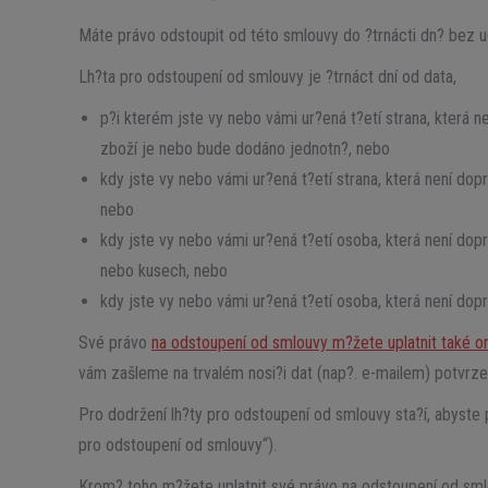
Máte právo odstoupit od této smlouvy do ?trnácti dn? bez u
Lh?ta pro odstoupení od smlouvy je ?trnáct dní od data,
p?i kterém jste vy nebo vámi ur?ená t?etí strana, která
zboží je nebo bude dodáno jednotn?, nebo
kdy jste vy nebo vámi ur?ená t?etí strana, která není do
nebo
kdy jste vy nebo vámi ur?ená t?etí osoba, která není dopra
nebo kusech, nebo
kdy jste vy nebo vámi ur?ená t?etí osoba, která není do
Své právo
na odstoupení od smlouvy m?žete uplatnit také o
vám zašleme na trvalém nosi?i dat (nap?. e-mailem) potvrzen
Pro dodržení lh?ty pro odstoupení od smlouvy sta?í, abyste
pro odstoupení od smlouvy“).
Krom? toho m?žete uplatnit své právo na odstoupení od sml