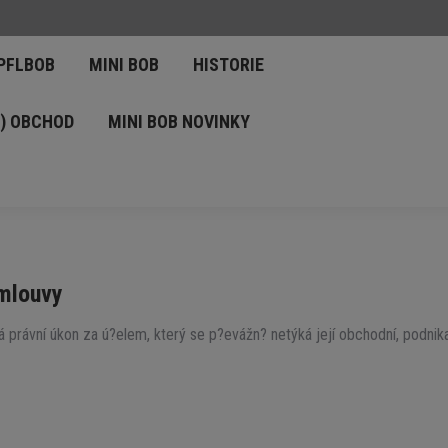
RIGINÁLNÍ ZIPFLBOB
MINI BOB
HISTORIE
IPFLBOB
MINI BOB
HISTORIE
B (ZIPFELBOB) OBCHOD
MINI BOB NOVINKY
B) OBCHOD
MINI BOB NOVINKY
OPTÁVKU!
smlouvy
 právní úkon za ú?elem, který se p?evážn? netýká její obchodní, podnika