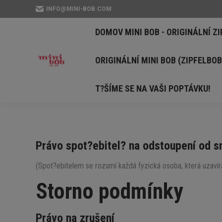
INFO@MINI-BOB.COM
DOMOV MINI BOB - O
DOMOV MINI BOB - ORIGINÁLNÍ Z
ORIGINÁLNÍ MINI BO
ORIGINÁLNÍ MINI BOB (ZIPFELBO
T?ŠÍME SE NA VAŠI P
T?ŠÍME SE NA VAŠI POPTÁVKU!
Právo spot?ebitel? na odstoupení od 
(Spot?ebitelem se rozumí každá fyzická osoba, která uzavírá
Storno podmínky
Právo na zrušení