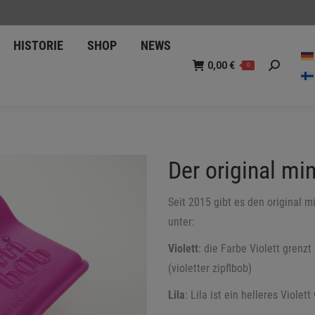
BOB
HISTORIE
SHOP
0,00
€
0
Suche:
HISTORIE
SHOP
NEWS
0,00
€
0
Suche:
Der original min
Seit 2015 gibt es den original m
unter:
Violett
: die Farbe Violett grenz
(violetter zipflbob)
Lila
: Lila ist ein helleres Viole