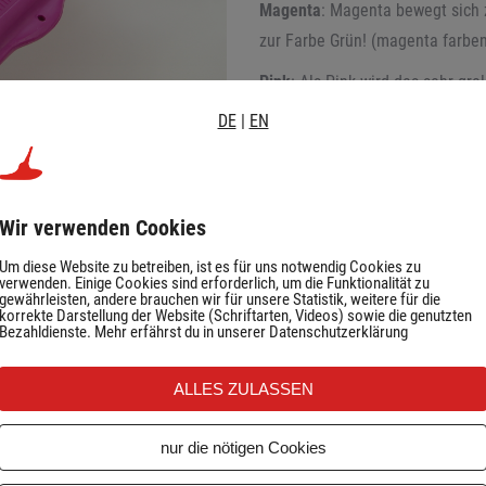
Magenta
: Magenta bewegt sich 
zur Farbe Grün! (magenta farben
Pink
: Als Pink wird das sehr gr
zipflbob)
DE
|
EN
Bereits in den 1990er Jahren ga
produziert und verkauft wurde.
Wir verwenden Cookies
Um diese Website zu betreiben, ist es für uns notwendig Cookies zu
verwenden. Einige Cookies sind erforderlich, um die Funktionalität zu
gewährleisten, andere brauchen wir für unsere Statistik, weitere für die
korrekte Darstellung der Website (Schriftarten, Videos) sowie die genutzten
Bezahldienste. Mehr erfährst du in unserer Datenschutzerklärung
HOP
ALLES ZULASSEN
nur die nötigen Cookies
ARBEN