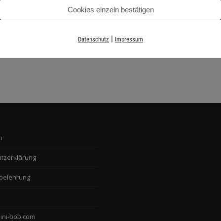
Cookies einzeln bestätigen
|
Datenschutz
Impressum
m
tzerklärung
belehrung
ini-bob.com