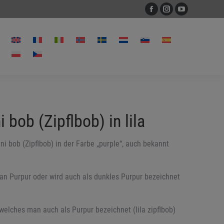
Facebook
Instagram
YouTube
Seite
Seite
Seite
öffnet
öffnet
öffnet
in
in
in
neuem
neuem
neuem
Fenster
Fenster
Fenster
i bob (Zipflbob) in lila
ini bob (Zipflbob) in der Farbe „purple“, auch bekannt
t an Purpur oder wird auch als dunkles Purpur bezeichnet
tt welches man auch als Purpur bezeichnet (lila zipflbob)