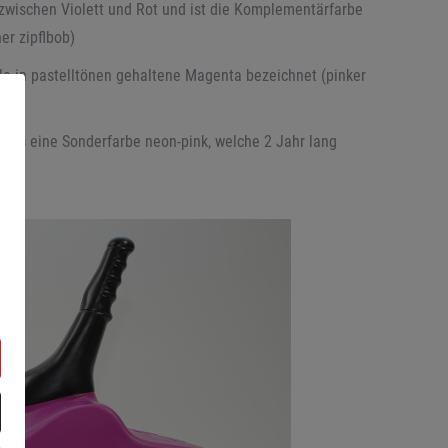
zwischen Violett und Rot und ist die Komplementärfarbe
er zipflbob)
elle in pastelltönen gehaltene Magenta bezeichnet (pinker
b es eine Sonderfarbe neon-pink, welche 2 Jahr lang