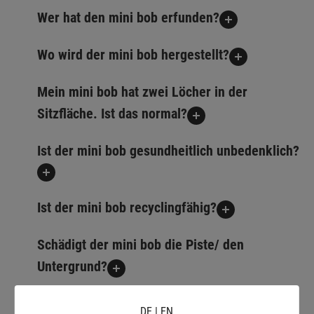
Wer hat den mini bob erfunden?
Wo wird der mini bob hergestellt?
Mein mini bob hat zwei Löcher in der
Sitzfläche. Ist das normal?
Ist der mini bob gesundheitlich unbedenklich?
Ist der mini bob recyclingfähig?
Schädigt der mini bob die Piste/ den
Untergrund?
In welchem Alter kann ich mini bob fahren?
DE
|
EN