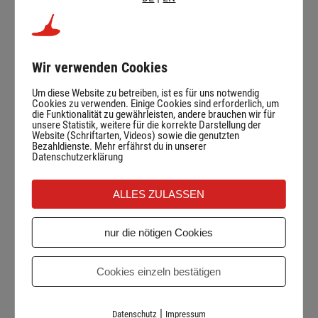
Bis zu welchem Gewicht kann ich mini bob
Wir verwenden Cookies
fahren?
Um diese Website zu betreiben, ist es für uns notwendig
Cookies zu verwenden. Einige Cookies sind erforderlich, um
Wo kann ich den mini bob kaufen?
die Funktionalität zu gewährleisten, andere brauchen wir für
unsere Statistik, weitere für die korrekte Darstellung der
Website (Schriftarten, Videos) sowie die genutzten
In welchen Farben gibt es den mini bob?
Bezahldienste. Mehr erfährst du in unserer
Datenschutzerklärung
Kann ich den mini bob auch in individuellen
ALLES ZULASSEN
Farben kaufen?
nur die nötigen Cookies
Wie kann ich an mini bob Rennen teilnehmen?
Cookies einzeln bestätigen
Gibt es mini bob Rennen?
|
Datenschutz
Impressum