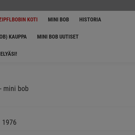
LKUPERÄINEN ZIPFLBOBIN KOTI
MINI BOB
HISTORIA
ZIPFLBOBIN KOTI
MINI BOB
HISTORIA
BOB (ZIPFELBOB) KAUPPA
MINI BOB UUTISET
BOB) KAUPPA
MINI BOB UUTISET
INNOLLA KYSELYÄSI!
ELYÄSI!
- mini bob
a 1976