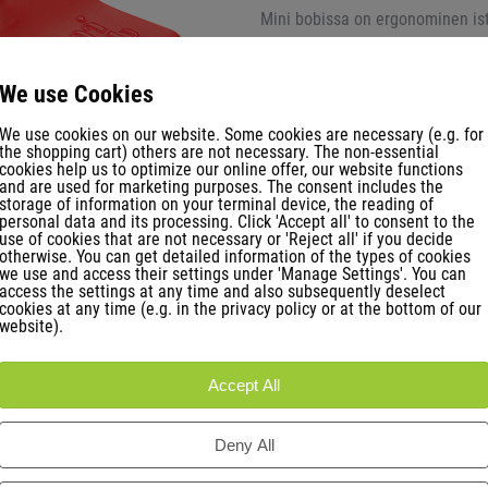
Mini bobissa on ergonominen ist
maksimaalisen hauskuuden ja turv
We use Cookies
Joystickin ja erikoismuodon ansi
turvallisesti. Intuitiivisen toim
We use cookies on our website. Some cookies are necessary (e.g. for
the shopping cart) others are not necessary. The non-essential
minuutista lähtien.
cookies help us to optimize our online offer, our website functions
and are used for marketing purposes. The consent includes the
Jo vuosia ennen asiaa koskevan 
storage of information on your terminal device, the reading of
personal data and its processing. Click 'Accept all' to consent to the
bob valmistettiin ilman ftalaatt
use of cookies that are not necessary or 'Reject all' if you decide
läpäisee korkeimmat materiaali- j
otherwise. You can get detailed information of the types of cookies
we use and access their settings under 'Manage Settings'. You can
access the settings at any time and also subsequently deselect
Bob.art Industry Award 2014 -ku
cookies at any time (e.g. in the privacy policy or at the bottom of our
website).
Keksitty Itävallassa - Tehty Sak
Accept All
Deny All