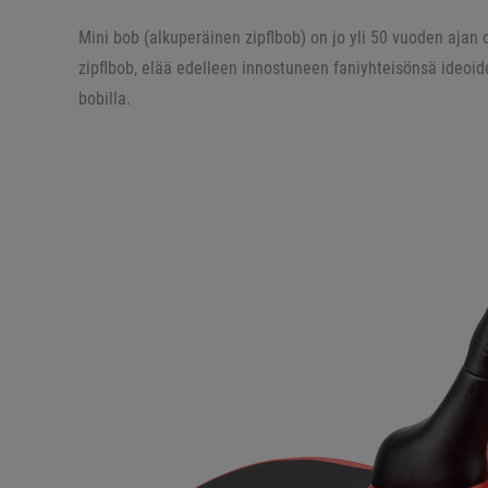
Mini bob (alkuperäinen zipflbob) on jo yli 50 vuoden ajan 
zipflbob, elää edelleen innostuneen faniyhteisönsä ideoide
bobilla.