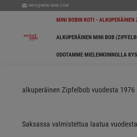
INFO@MINI-BOB.COM
MINI BOBIN KOTI - A
MINI BOBIN KOTI - ALKUPERÄINEN 
ALKUPERÄINEN MINI 
ALKUPERÄINEN MINI BOB (ZIPFEL
ODOTAMME MIELENKI
ODOTAMME MIELENKIINNOLLA KYS
alkuperäinen Zipfelbob vuodesta 1976 
Saksassa valmistettua laatua vuodest