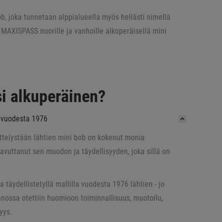
ob, joka tunnetaan alppialueella myös hellästi nimellä
. MAXISPASS nuorille ja vanhoille alkuperäisellä mini
si alkuperäinen?
 vuodesta 1976
ttelystään lähtien mini bob on kokenut monia
avuttanut sen muodon ja täydellisyyden, joka sillä on
 täydellistetyllä mallilla vuodesta 1976 lähtien - jo
nnossa otettiin huomioon toiminnallisuus, muotoilu,
yys.