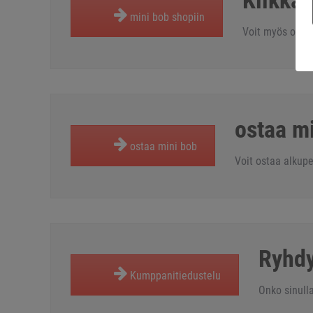
Klikkaa
mini bob shopiin
Voit myös ostaa
ostaa mi
ostaa mini bob
Voit ostaa alkuper
Ryhd
Kumppanitiedustelu
Onko sinull