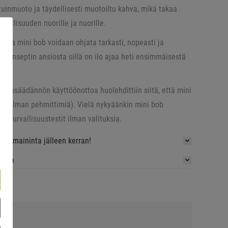
uinmuoto ja täydellisesti muotoiltu kahva, mikä takaa
allisuuden nuorille ja nuorille.
osta mini bob voidaan ohjata tarkasti, nopeasti ja
intakonseptin ansiosta sillä on ilo ajaa heti ensimmäisestä
lainsäädännön käyttöönottoa huolehdittiin siitä, että mini
eja (ilman pehmittimiä). Vielä nykyäänkin mini bob
a turvallisuustestit ilman valituksia.
nniamaininta jälleen kerran!
sassa