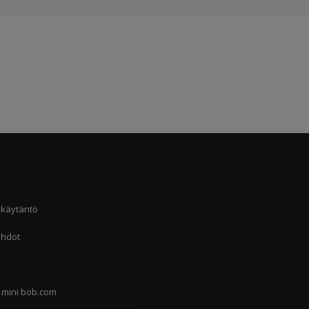
akäytäntö
ehdot
 mini bob.com