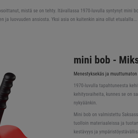
osoittanut, mistä se on tehty. Itävallassa 1970-luvulla syntynyt mini b
n ja luovuuden ansiosta. Yksi asia on kuitenkin aina ollut etualalla…
mini bob - Mik
Menestyksekäs ja muuttumaton
1970-luvulla tapahtuneesta kehi
kehitysvaiheita, kunnes se on sa
nykyäänkin.
Mini bob on valmistettu Saksassa
tuolloin materiaaleissa ja tuota
kestävyys ja ympäristöystävällis