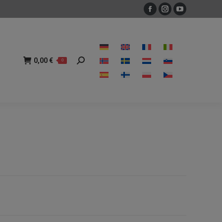
Facebook
Instagram
YouTube
sivu
sivu
sivu
avautuu
avautuu
avautuu
0,00
€
0
Search:
uuteen
uuteen
uuteen
0,00
€
0
Search:
ikkunaan
ikkunaan
ikkunaan