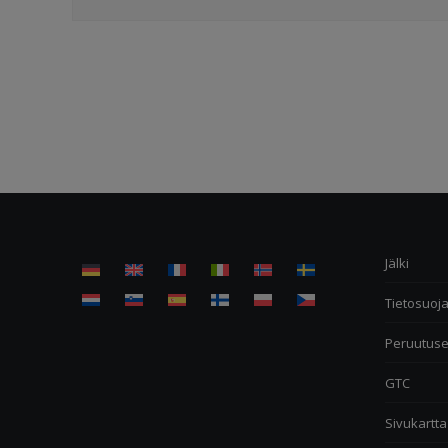
Jälki
Tietosuoj
Peruutus
GTC
Sivukartta