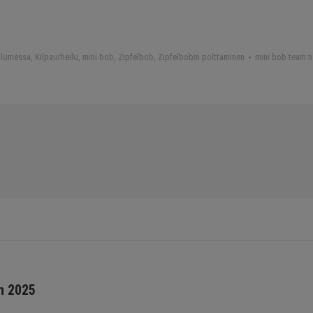
 lumessa
,
Kilpaurheilu
,
mini bob
,
Zipfelbob
,
Zipfelbobin polttaminen
mini bob team
:
Next
n 2025
post: