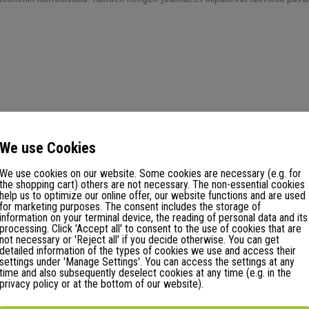
a).
We use Cookies
We use cookies on our website. Some cookies are necessary (e.g. for
bnis/brauerei-events/zipfelbobrennen
the shopping cart) others are not necessary. The non-essential cookies
help us to optimize our online offer, our website functions and are used
for marketing purposes. The consent includes the storage of
information on your terminal device, the reading of personal data and its
llä:
processing. Click 'Accept all' to consent to the use of cookies that are
not necessary or 'Reject all' if you decide otherwise. You can get
detailed information of the types of cookies we use and access their
settings under 'Manage Settings'. You can access the settings at any
time and also subsequently deselect cookies at any time (e.g. in the
eräävät pisteitä joukkueelleen sijoituksen mukaan
privacy policy or at the bottom of our website).