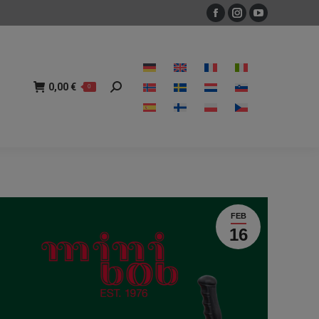
Facebook
Instagram
YouTube
sivu
sivu
sivu
avautuu
avautuu
avautuu
0,00
€
0
Search:
uuteen
uuteen
uuteen
0,00
€
0
Search:
ikkunaan
ikkunaan
ikkunaan
FEB
16