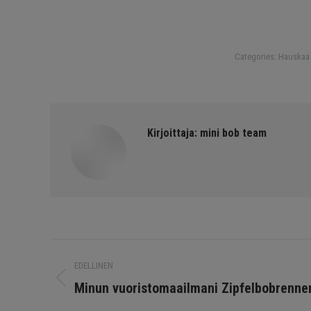
Categories:
Hauskaa
Kirjoittaja:
mini bob team
Post
EDELLINEN
navigointi
Edellinen
Minun vuoristomaailmani Zipfelbobrenne
viesti: