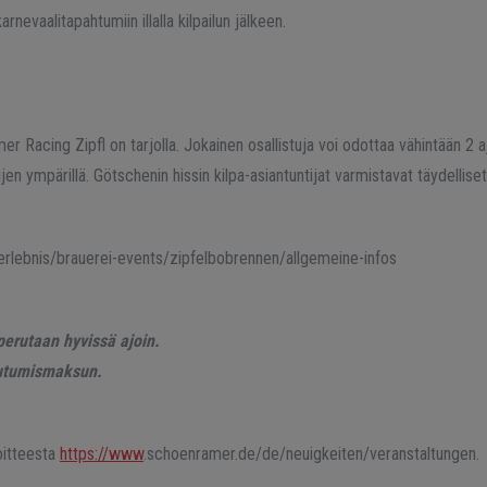
arnevaalitapahtumiin illalla kilpailun jälkeen.
er Racing Zipfl on tarjolla. Jokainen osallistuja voi odottaa vähintään 2 
jen ympärillä. Götschenin hissin kilpa-asiantuntijat varmistavat täydellise
rlebnis/brauerei-events/zipfelbobrennen/allgemeine-infos
perutaan hyvissä ajoin.
autumismaksun.
oitteesta
https://www
.schoenramer.de/de/neuigkeiten/veranstaltungen.