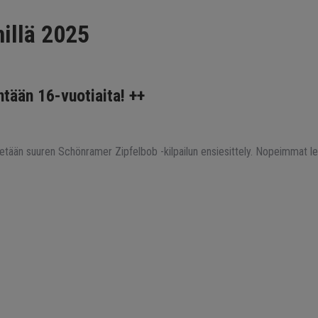
nillä 2025
ntään 16-vuotiaita! ++
tään suuren Schönramer Zipfelbob -kilpailun ensiesittely. Nopeimmat lent