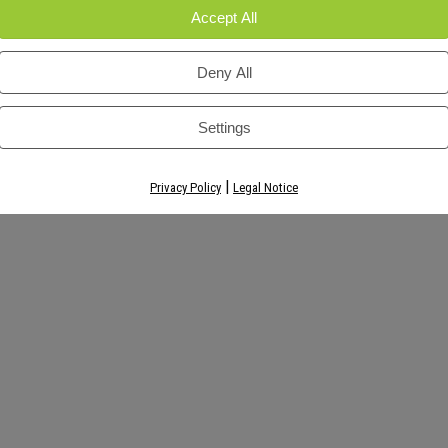
ohtaa hylkäämiseen
Accept All
ityiskohdat ilmoitetaan paikan päällä kilpailijoiden tiedotustilaisuudessa
inen johtaa kilpailusta sulkemiseen.
Deny All
Settings
|
Privacy Policy
Legal Notice