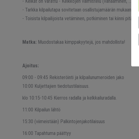
- Kelkat on varattu - Kelkkojen valmistelu (vahaaminen, …) j
- Tarkka kilpailutapa sovitetaan osallistujamäärän mukaan. Yks
- Toisista kilpailijoista vetäminen, potkiminen tai kiinni pitäm
Matka:
Muodostakaa kimppakyytejä, jos mahdollista!
Ajoitus:
09:00 - 09:45 Rekisteröinti ja kilpailunumeroiden jako
10:00 Kuljettajien tiedotustilaisuus.
klo 10:15-10:45 Kierros radalla ja kelkkailuradalla.
11:00 Kilpailun lähtö
15:30 (viimeistään) Palkintojenjakotilaisuus
16:00 Tapahtuma päättyy