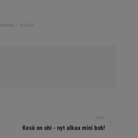
n toimesta
16.2.2025
NEXT
Kesä on ohi - nyt alkaa mini bob!