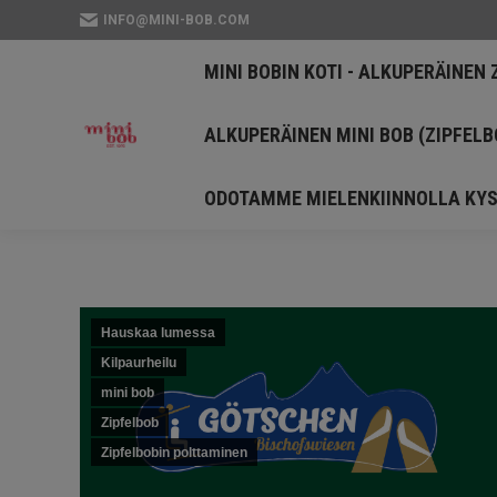
INFO@MINI-BOB.COM
MINI BOBIN KOTI - A
MINI BOBIN KOTI - ALKUPERÄINEN 
ALKUPERÄINEN MINI 
ALKUPERÄINEN MINI BOB (ZIPFELB
ODOTAMME MIELENKI
ODOTAMME MIELENKIINNOLLA KYS
Hauskaa lumessa
Kilpaurheilu
mini bob
Zipfelbob
Zipfelbobin polttaminen