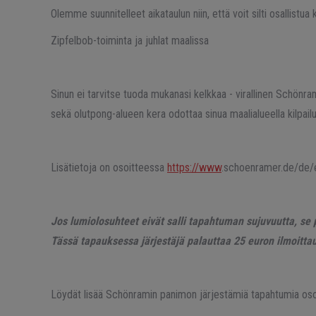
Olemme suunnitelleet aikataulun niin, että voit silti osallistua k
Zipfelbob-toiminta ja juhlat maalissa
Sinun ei tarvitse tuoda mukanasi kelkkaa - virallinen Schönram
sekä olutpong-alueen kera odottaa sinua maalialueella kilpailu
Lisätietoja on osoitteessa
https://www
.schoenramer.de/de/e
Jos lumiolosuhteet eivät salli tapahtuman sujuvuutta, se 
Tässä tapauksessa järjestäjä palauttaa 25 euron ilmoitt
Löydät lisää Schönramin panimon järjestämiä tapahtumia os