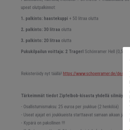
upeat olutpalkinnot:
1. palkinto: haastekuppi
+ 50 litraa olutta
2. palkinto: 30 litraa
olutta
3. palkinto: 20 litraa
olutta
Pukukilpailun voittaja: 2 Tragerl
Schönramer Hell (0,5 litra
Rekisteröidy nyt täällä!
https://www.schoenramer.de/de/erle
Tärkeimmät tiedot Zipfelbob-kisasta yhdellä silmäykse
- Osallistumismaksu: 25 euroa per joukkue (2 henkilöä)
- Useat ajajat eri joukkueista starttaavat samaan aikaan ja k
- Kypärä on pakollinen !!!