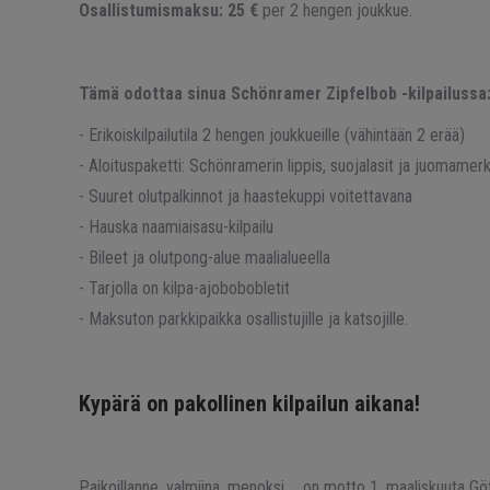
Osallistumismaksu: 25 €
per 2 hengen joukkue.
Tämä odottaa sinua Schönramer Zipfelbob -kilpailussa
- Erikoiskilpailutila 2 hengen joukkueille (vähintään 2 erää)
- Aloituspaketti: Schönramerin lippis, suojalasit ja juomamerk
- Suuret olutpalkinnot ja haastekuppi voitettavana
- Hauska naamiaisasu-kilpailu
- Bileet ja olutpong-alue maalialueella
- Tarjolla on kilpa-ajobobobletit
- Maksuton parkkipaikka osallistujille ja katsojille.
Kypärä on pakollinen kilpailun aikana!
Paikoillanne, valmiina, menoksi … on motto 1. maaliskuuta Göt