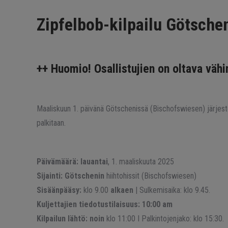
Zipfelbob-kilpailu Götsche
++ Huomio! Osallistujien on oltava vähi
Maaliskuun 1. päivänä Götschenissä (Bischofswiesen) järjeste
palkitaan.
Päivämäärä: lauantai
, 1. maaliskuuta 2025
Sijainti: Götschenin
hiihtohissit (Bischofswiesen)
Sisäänpääsy:
klo 9.00
alkaen
| Sulkemisaika: klo 9.45.
Kuljettajien tiedotustilaisuus: 10:00 am
Kilpailun lähtö: noin
klo 11:00 I Palkintojenjako: klo 15:30.