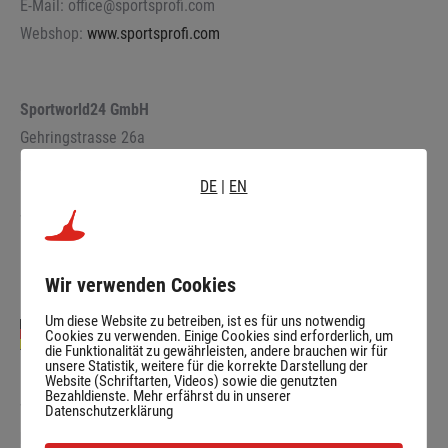
E-Mail: office@sportsprofi.com
Webshop:
www.sportsprofi.com
Sportworld24 GmbH
Gehringstrasse 26a
D
-93444 Bad Kötzting
DE
|
EN
E-Mail: info@sportworld24.de
Webshop:
www.sportworld24.de
Wir verwenden Cookies
Um diese Website zu betreiben, ist es für uns notwendig
Cookies zu verwenden. Einige Cookies sind erforderlich, um
die Funktionalität zu gewährleisten, andere brauchen wir für
unsere Statistik, weitere für die korrekte Darstellung der
Website (Schriftarten, Videos) sowie die genutzten
INTERSPORT Multichannel GmbH
Bezahldienste. Mehr erfährst du in unserer
Wannenäckerstraße 36
Datenschutzerklärung
D
-74078 Heilbronn