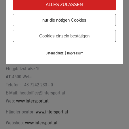
ALLES ZULASSEN
Telefon: +49 7131 123 00 90
E-Mail: service@intersport.de
nur die nötigen Cookies
Händlerlocator:
www.intersport.de
Cookies einzeln bestätigen
|
Datenschutz
Impressum
INTERSPORT Austria Gesellschaft mbH
Flugplatzstraße 10
AT
-4600 Wels
Telefon: +43 7242 233 - 0
E-Mail: headoffice@intersport.at
Web:
www.intersport.at
Händlerlocator:
www.intersport.at
Webshop:
www.intersport.at