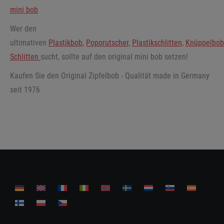
mini bob
Wer den
ultimativen
Plastikbob,
Poporutscher,
Plastikschlitten,
Knüppelbob
Schlitten
sucht, sollte auf den original mini bob setzen!
Kaufen Sie den Original Zipfelbob - Qualität made in Germany
seit 1976