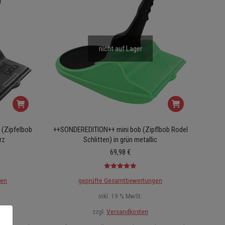
nicht auf Lager
 (Zipfelbob
++SONDEREDITION++ mini bob (Zipflbob Rodel
rz
Schlitten) in grün metallic
69,98
€
Bewertet mit
gen
geprüfte Gesamtbewertungen
5.00
von 5
inkl. 19 % MwSt.
zzgl.
Versandkosten