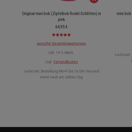
Original mini bob (Zipfelbob Rodel Schlitten) in
mini bob
pink
64,95
€
Bewertet mit
geprüfte Gesamtbewertungen
4.93
von 5
inkl. 19 % MwSt.
Lieferzeit:
zzgl.
Versandkosten
Lieferzeit:
Bestellung Mo-Fr bis 16 Uhr Versand
meist noch am selben Tag