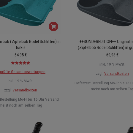
ni bob (Zipfelbob Rodel Schlitten) in
++SONDEREDITION++ Original m
türkis
(Zipfelbob Rodel Schlitten) in gr
64,95
€
69,98
€
inkl. 19 % MwSt.
Bewertet mit
prüfte Gesamtbewertungen
5.00
von 5
zzgl.
Versandkosten
inkl. 19 % MwSt.
Lieferzeit:
Bestellung Mo-Fr bis 16 
meist noch am selben Ta
zzgl.
Versandkosten
Bestellung Mo-Fr bis 16 Uhr Versand
meist noch am selben Tag