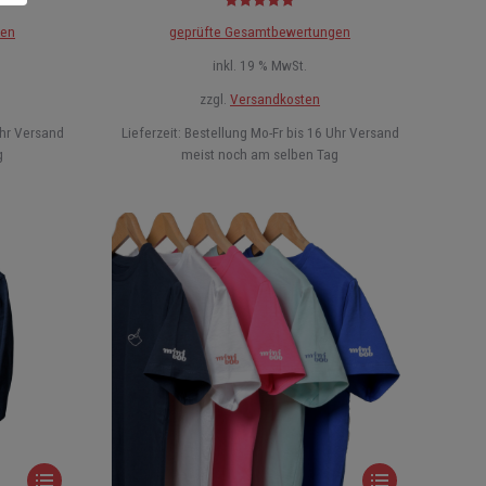
Bewertet mit
gen
geprüfte Gesamtbewertungen
4.91
von 5
inkl. 19 % MwSt.
zzgl.
Versandkosten
Uhr Versand
Lieferzeit:
Bestellung Mo-Fr bis 16 Uhr Versand
g
meist noch am selben Tag
Dieses
Dieses