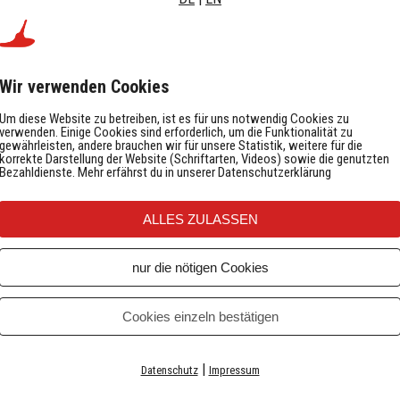
Lieferzeit:
Bestellung Mo-Fr bis 16 
meist noch am selben Ta
Wir verwenden Cookies
Um diese Website zu betreiben, ist es für uns notwendig Cookies zu
verwenden. Einige Cookies sind erforderlich, um die Funktionalität zu
gewährleisten, andere brauchen wir für unsere Statistik, weitere für die
korrekte Darstellung der Website (Schriftarten, Videos) sowie die genutzten
Bezahldienste. Mehr erfährst du in unserer Datenschutzerklärung
nicht auf Lager
ALLES ZULASSEN
nur die nötigen Cookies
Cookies einzeln bestätigen
ni bob (Zipfelbob Rodel Schlitten) in
Original mini bob (Zipfelbob Rodel S
orange
grün
|
Datenschutz
Impressum
64,95
€
64,95
€