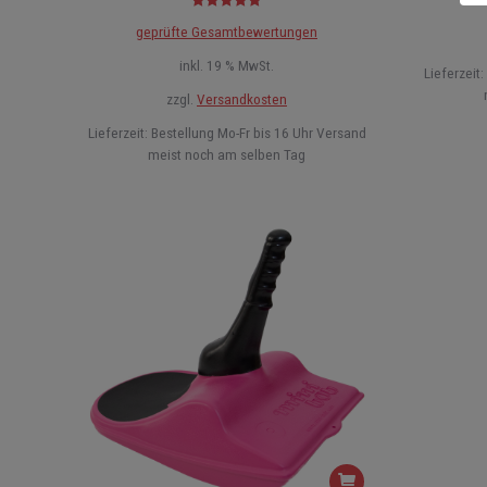
Bewertet mit
geprüfte Gesamtbewertungen
5.00
von 5
inkl. 19 % MwSt.
Lieferzeit:
zzgl.
Versandkosten
Lieferzeit:
Bestellung Mo-Fr bis 16 Uhr Versand
meist noch am selben Tag