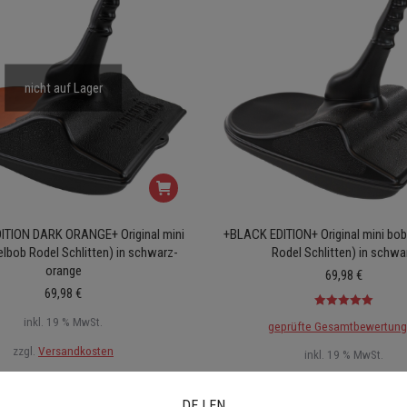
nicht auf Lager
ITION DARK ORANGE+ Original mini
+BLACK EDITION+ Original mini bob
elbob Rodel Schlitten) in schwarz-
Rodel Schlitten) in schwa
orange
69,98
€
69,98
€
Bewertet mit
inkl. 19 % MwSt.
geprüfte Gesamtbewertun
5.00
von 5
zzgl.
Versandkosten
inkl. 19 % MwSt.
Bestellung Mo-Fr bis 16 Uhr Versand
zzgl.
Versandkosten
meist noch am selben Tag
DE
|
EN