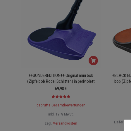
++SONDEREDITION++ Original mini bob
+BLACK ED
(Zipfelbob Rodel Schlitten) in perlviolett
bob (Zipf
69,98
€
Bewertet mit
geprüfte Gesamtbewertungen
5.00
von 5
inkl. 19 % MwSt.
Lieferzeit:
zzgl.
Versandkosten