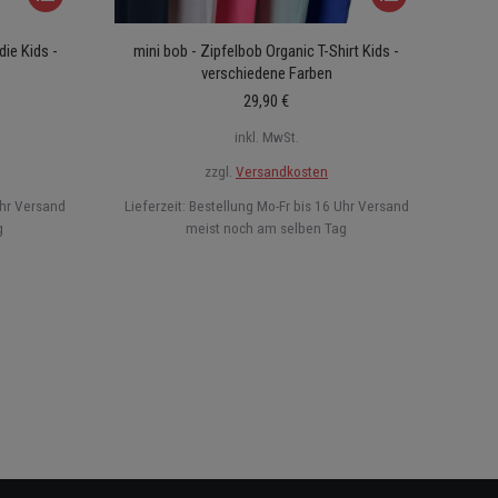
Produkt
Produkt
die Kids -
mini bob - Zipfelbob Organic T-Shirt Kids -
weist
weist
verschiedene Farben
mehrere
mehrere
29,90
€
Varianten
Varianten
inkl. MwSt.
auf.
auf.
zzgl.
Versandkosten
Die
Die
Uhr Versand
Lieferzeit:
Bestellung Mo-Fr bis 16 Uhr Versand
Optionen
Optionen
g
meist noch am selben Tag
können
können
auf
auf
der
der
Produktseite
Produktseite
gewählt
gewählt
werden
werden