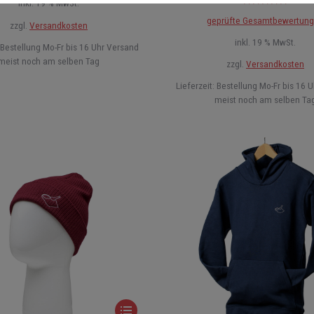
inkl. 19 % MwSt.
Bewertet mit
geprüfte Gesamtbewertun
5.00
von 5
zzgl.
Versandkosten
inkl. 19 % MwSt.
Bestellung Mo-Fr bis 16 Uhr Versand
meist noch am selben Tag
zzgl.
Versandkosten
Lieferzeit:
Bestellung Mo-Fr bis 16 
meist noch am selben Ta
Dieses