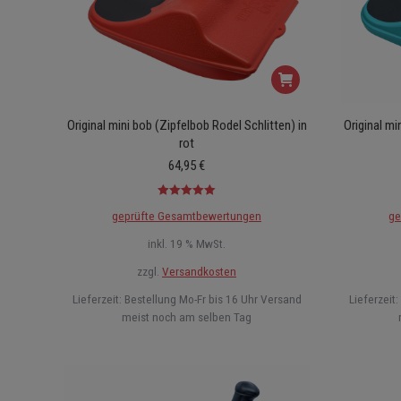
Original mini bob (Zipfelbob Rodel Schlitten) in
Original mi
rot
64,95
€
Bewertet mit
geprüfte Gesamtbewertungen
ge
5.00
von 5
inkl. 19 % MwSt.
zzgl.
Versandkosten
Lieferzeit:
Bestellung Mo-Fr bis 16 Uhr Versand
Lieferzeit:
meist noch am selben Tag