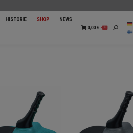
BOB
HISTORIE
SHOP
0,00
€
0
Suche:
HISTORIE
SHOP
NEWS
0,00
€
0
Suche: