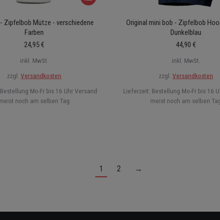
Produkt
 - Zipfelbob Mütze - verschiedene
Original mini bob - Zipfelbob Hoo
weist
Farben
Dunkelblau
mehrere
24,95
€
44,90
€
Varianten
inkl. MwSt.
inkl. MwSt.
auf.
zzgl.
Versandkosten
zzgl.
Versandkosten
Die
Bestellung Mo-Fr bis 16 Uhr Versand
Lieferzeit:
Bestellung Mo-Fr bis 16 
Optionen
meist noch am selben Tag
meist noch am selben Ta
können
auf
der
Produktseite
gewählt
1
2
→
werden