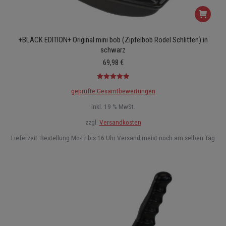
+BLACK EDITION+ Original mini bob (Zipfelbob Rodel Schlitten) in
schwarz
69,98
€
Bewertet mit
geprüfte Gesamtbewertungen
5.00
von 5
inkl. 19 % MwSt.
zzgl.
Versandkosten
Lieferzeit:
Bestellung Mo-Fr bis 16 Uhr Versand meist noch am selben Tag