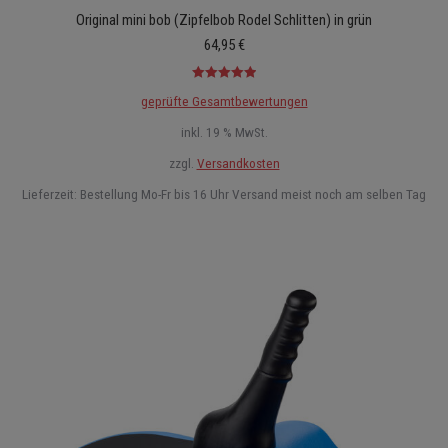
Original mini bob (Zipfelbob Rodel Schlitten) in grün
64,95
€
Bewertet mit
geprüfte Gesamtbewertungen
5.00
von 5
inkl. 19 % MwSt.
zzgl.
Versandkosten
Lieferzeit:
Bestellung Mo-Fr bis 16 Uhr Versand meist noch am selben Tag