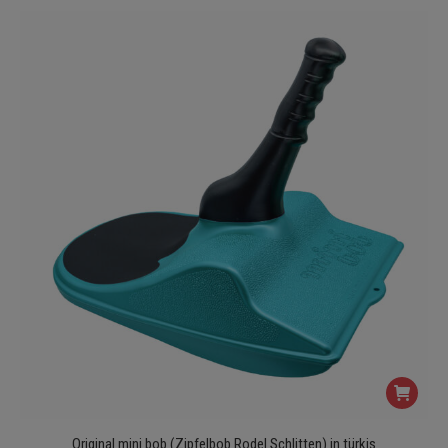
Original mini bob (Zipfelbob Rodel Schlitten) in türkis