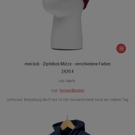
Dieses
Produkt
mini bob - Zipfelbob Mütze - verschiedene Farben
weist
24,95
€
mehrere
Varianten
inkl. MwSt.
auf.
zzgl.
Versandkosten
Die
Lieferzeit:
Bestellung Mo-Fr bis 16 Uhr Versand meist noch am selben Tag
Optionen
können
auf
der