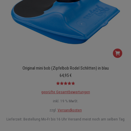
Original mini bob (Zipfelbob Rodel Schlitten) in blau
64,95
€
Bewertet mit
geprüfte Gesamtbewertungen
4.91
von 5
inkl. 19 % MwSt.
zzgl.
Versandkosten
Lieferzeit:
Bestellung Mo-Fr bis 16 Uhr Versand meist noch am selben Tag