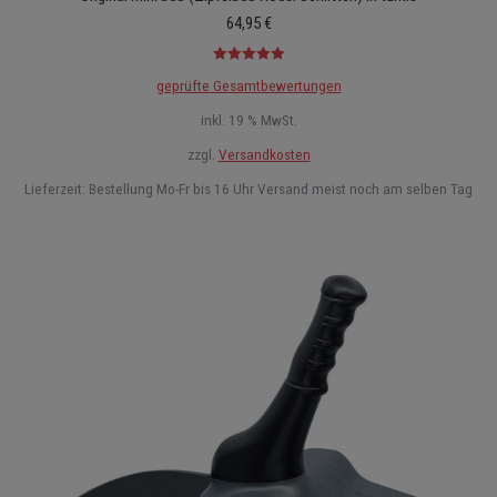
64,95
€
Bewertet mit
geprüfte Gesamtbewertungen
5.00
von 5
inkl. 19 % MwSt.
zzgl.
Versandkosten
Lieferzeit:
Bestellung Mo-Fr bis 16 Uhr Versand meist noch am selben Tag