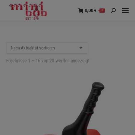
0,00
€
0
Suche:
Nach
Ergebnisse 1 – 16 von 20 werden angezeigt
Aktualität
sortiert