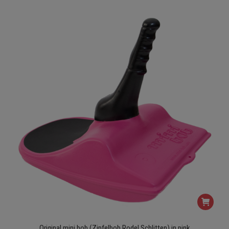
Original mini bob (Zipfelbob Rodel Schlitten) in pink