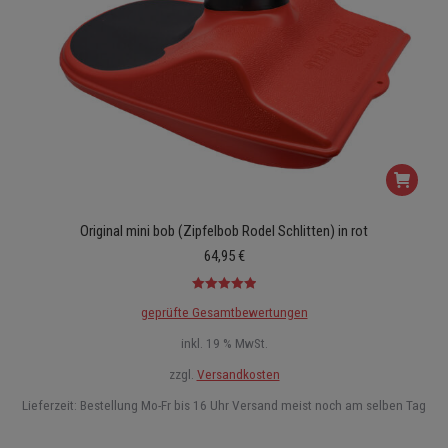
Original mini bob (Zipfelbob Rodel Schlitten) in rot
64,95
€
Bewertet mit
geprüfte Gesamtbewertungen
5.00
von 5
inkl. 19 % MwSt.
zzgl.
Versandkosten
Lieferzeit:
Bestellung Mo-Fr bis 16 Uhr Versand meist noch am selben Tag