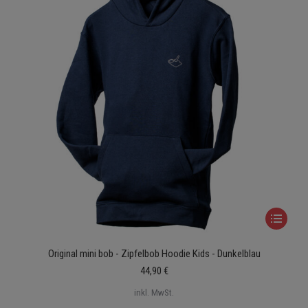
Produktse
gewählt
werden
Dieses
Produkt
Original mini bob - Zipfelbob Hoodie Kids - Dunkelblau
weist
44,90
€
mehrere
Varianten
inkl. MwSt.