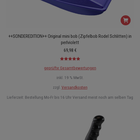
++SONDEREDITION++ Original mini bob (Zipfelbob Rodel Schlitten) in
perlviolett
69,98
€
Bewertet mit
geprüfte Gesamtbewertungen
5.00
von 5
inkl. 19 % MwSt.
zzgl.
Versandkosten
Lieferzeit:
Bestellung Mo-Fr bis 16 Uhr Versand meist noch am selben Tag