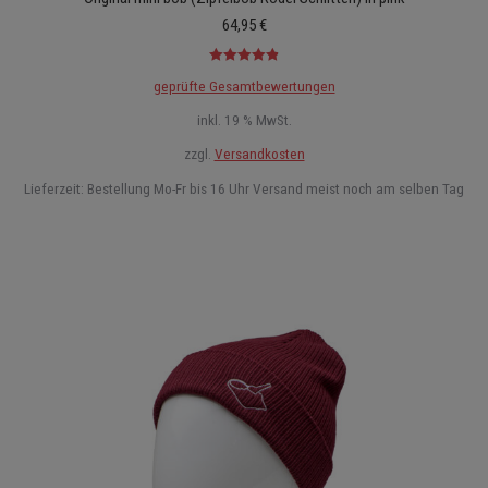
64,95
€
Bewertet mit
geprüfte Gesamtbewertungen
4.93
von 5
inkl. 19 % MwSt.
zzgl.
Versandkosten
Lieferzeit:
Bestellung Mo-Fr bis 16 Uhr Versand meist noch am selben Tag