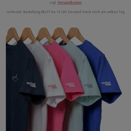
auf.
zzgl.
Versandkosten
Die
Lieferzeit:
Bestellung Mo-Fr bis 16 Uhr Versand meist noch am selben Tag
Optionen
können
auf
der
Produktse
gewählt
werden