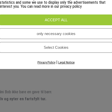
statistics and some we use to display only the advertisements that
ske
interest you. You can read more in our privacy policy
rty
ACCEPT ALL
only necessary cookies
likkfang (spesialutgave)
Select Cookies
ren
|
Privacy Policy
Legal Notice
oderne
ni Bob ikke bare en gave til barn:
v og nyter en fartsfylt tur.