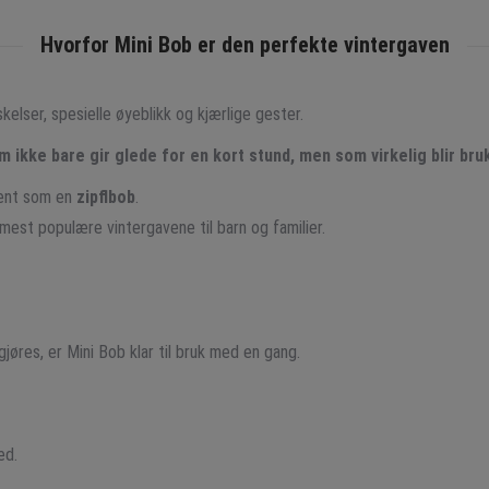
Hvorfor Mini Bob er den perfekte vintergaven
kelser, spesielle øyeblikk og kjærlige gester.
m ikke bare gir glede for en kort stund, men som virkelig blir bruk
jent som en
zipflbob
.
 mest populære vintergavene til barn og familier.
øres, er Mini Bob klar til bruk med en gang.
ed.