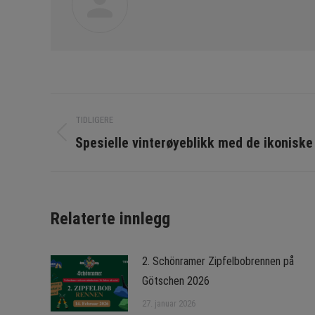
Navigasjon
TIDLIGERE
etter
Forrige
Spesielle vinterøyeblikk med de ikoniske
innlegg:
innlegg
Relaterte innlegg
2. Schönramer Zipfelbobrennen på
Götschen 2026
27. januar 2026