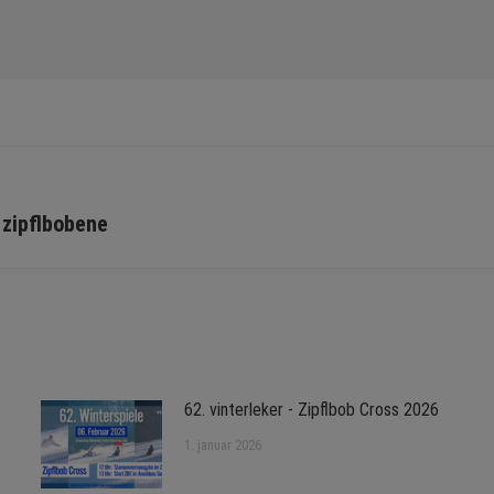
Next
 zipflbobene
post:
62. vinterleker - Zipflbob Cross 2026
1. januar 2026