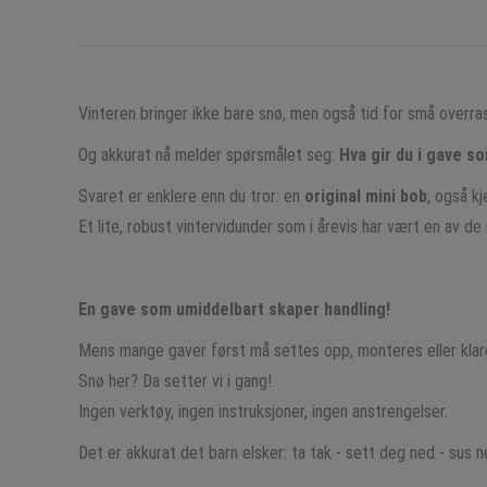
Vinteren bringer ikke bare snø, men også tid for små overras
Og akkurat nå melder spørsmålet seg:
Hva gir du i gave so
Svaret er enklere enn du tror: en
original mini bob
, også k
Et lite, robust vintervidunder som i årevis har vært en av de
En gave som umiddelbart skaper handling!
Mens mange gaver først må settes opp, monteres eller klargj
Snø her? Da setter vi i gang!
Ingen verktøy, ingen instruksjoner, ingen anstrengelser.
Det er akkurat det barn elsker: ta tak - sett deg ned - sus n