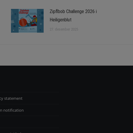
Zipflbob Challenge 2026 i
Heiligenblut
27. desember 2025
cy statement
n notification