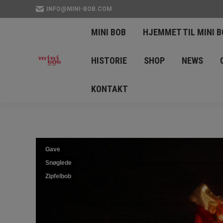
INFO@MINI-BOB.COM
MINI BOB
HJEMME
MINI BOB
HJEMMET TIL MINI B
HISTORIA
HISTOR
HISTORIE
SHOP
NEWS
MINI BOB NYHETER
KONTAKT
Gave
Snøglede
Zipfelbob