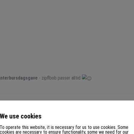
interbursdagsgave
- zipflbob passer alltid
We use cookies
ter, f.eks:
To operate this website, it is necessary for us to use cookies. Some
cookies are necessary to ensure functionality, some we need for our