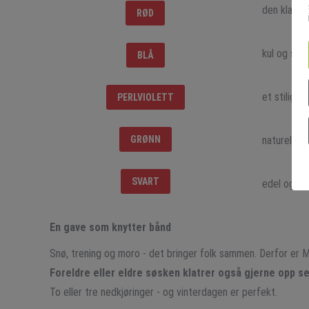
den klassi
RØD
kul og spo
BLÅ
et stilig b
PERLVIOLETT
GRØNN
naturelske
SVART
edel og m
En gave som knytter bånd
Snø, trening og moro - det bringer folk sammen. Derfor er Mi
Foreldre eller eldre søsken klatrer også gjerne opp sel
To eller tre nedkjøringer - og vinterdagen er perfekt.