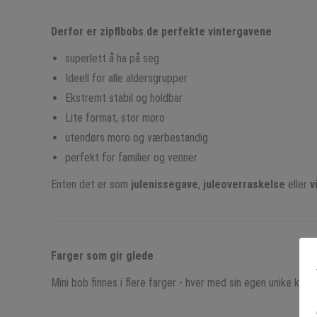
Derfor er zipflbobs de perfekte vintergavene
superlett å ha på seg
Ideell for alle aldersgrupper
Ekstremt stabil og holdbar
Lite format, stor moro
utendørs moro og værbestandig
perfekt for familier og venner
Enten det er som
julenissegave
,
juleoverraskelse
eller
v
Farger som gir glede
Mini bob finnes i flere farger - hver med sin egen unike karak