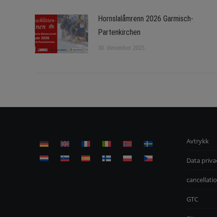
Hornslalåmrenn 2026 Garmisch-
Partenkirchen
30. desember 2025
Avtrykk
Data priva
cancellatio
GTC