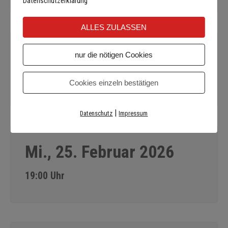
Datenschutzerklärung
ALLES ZULASSEN
Mi., 18. Februar 2026
nur die nötigen Cookies
19:00 Uhr
Cookies einzeln bestätigen
|
Datenschutz
Impressum
Mi., 25. Februar 2026
19:00 Uhr