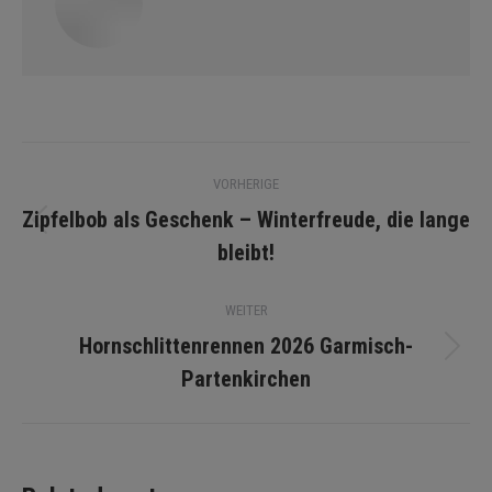
Postnavigation
VORHERIGE
Zipfelbob als Geschenk – Winterfreude, die lange
Vorheriger
bleibt!
Beitrag:
WEITER
Hornschlittenrennen 2026 Garmisch-
Nächster
Partenkirchen
Beitrag: