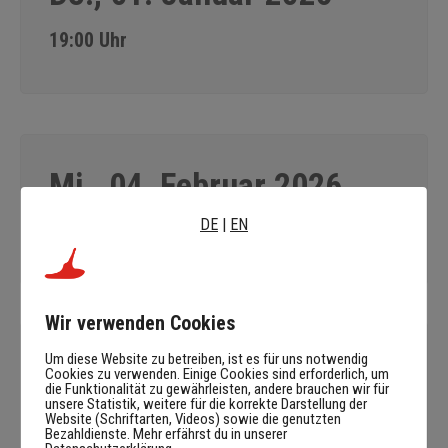
19:00 Uhr
Mi., 04. Februar 2026
DE
|
EN
19:00 Uhr
Wir verwenden Cookies
Um diese Website zu betreiben, ist es für uns notwendig
Mi., 11. Februar 2026
Cookies zu verwenden. Einige Cookies sind erforderlich, um
die Funktionalität zu gewährleisten, andere brauchen wir für
unsere Statistik, weitere für die korrekte Darstellung der
19:00 Uhr
Website (Schriftarten, Videos) sowie die genutzten
Bezahldienste. Mehr erfährst du in unserer