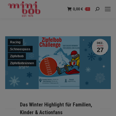
0,00
€
0
Suche:
Racing
DEZ.
27
Schneespass
Zipfelbob
Zipfelbobrennen
Das Winter Highlight für Familien,
Kinder & Actionfans