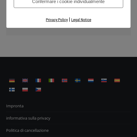
Required
die
Datenschutzerklärung
.
*
Confermare i cookie individualmente
Registrati
|
Privacy Policy
Legal Notice
Impronta
informativa sulla privacy
Politica di cancellazione