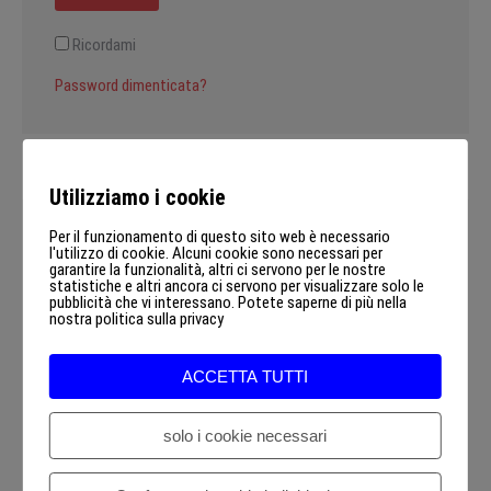
Ricordami
Password dimenticata?
Utilizziamo i cookie
Per il funzionamento di questo sito web è necessario
Registrati
l'utilizzo di cookie. Alcuni cookie sono necessari per
garantire la funzionalità, altri ci servono per le nostre
Richiesto
Indirizzo email
*
statistiche e altri ancora ci servono per visualizzare solo le
pubblicità che vi interessano. Potete saperne di più nella
nostra politica sulla privacy
Un link per impostare una nuova password verrà inviato al
ACCETTA TUTTI
tuo indirizzo email.
solo i cookie necessari
Ja, ich möchte ein Kundenkonto eröffnen und akzeptiere