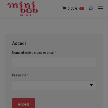
0,00
€
0
Ricerca:
Accedi
Richiesto
Nome utente o indirizzo email
*
Richiesto
Password
*
Accedi