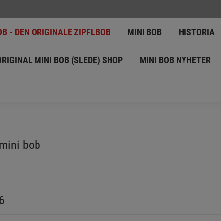
 TIL MINI BOB - DEN ORIGINALE ZIPFLBOB
MINI BOB
OB - DEN ORIGINALE ZIPFLBOB
MINI BOB
HISTORIA
IE
SHOP
NEWS
ORIGINAL MINI BOB (SLEDE) SH
ORIGINAL MINI BOB (SLEDE) SHOP
MINI BOB NYHETER
KONTAKT
 mini bob
76