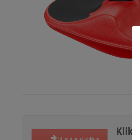
Klikk
til mini bob-butikken