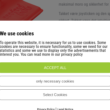
maksimal moro og sikkerhet for 
Takket være joysticken og den sp
sikkert. Takket være det intuitiv
minutt.
We use cookies
Allerede mange år før lovgivning
To operate this website, it is necessary for us to use cookies. Some
ftalatfritt (uten myknere). Selv 
cookies are necessary to ensure functionality, some we need for our
statistics and some we use to display only the advertisements that
sikkerhetstestene uten noen kla
interest you. You can read more in our privacy policy
Nok en gang hedret med Bob.art
ACCEPT ALL
Oppfunnet i Østerrike - produser
only necessary cookies
Select Cookies
 her for å gå til nettbutikken
|
Privacy Policy
Legal Notice