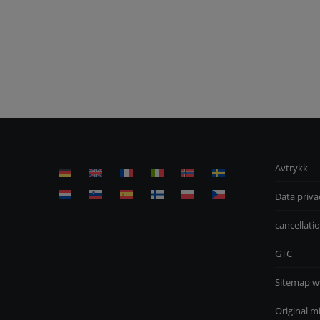
Avtrykk
Data priva
cancellatio
GTC
Sitemap w
Original m