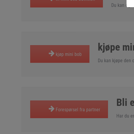
Du kan også 
kjøpe mi
kjøp mini bob
Du kan kjøpe den or
Bli 
Forespørsel fra partner
Har du en