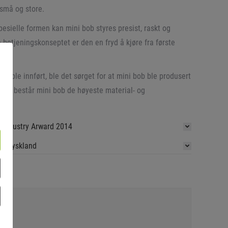
små og store.
esielle formen kan mini bob styres presist, raskt og
e betjeningskonseptet er den en fryd å kjøre fra første
en ble innført, ble det sørget for at mini bob ble produsert
i dag består mini bob de høyeste material- og
ger.
 Industry Arward 2014
t i Tyskland