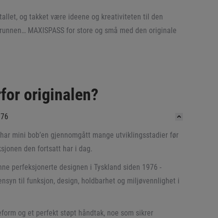
tallet, og takket være ideene og kreativiteten til den
 forgrunnen… MAXISPASS for store og små med den originale
for originalen?
976
t har mini bob’en gjennomgått mange utviklingsstadier før
jonen den fortsatt har i dag.
enne perfeksjonerte designen i Tyskland siden 1976 -
ensyn til funksjon, design, holdbarhet og miljøvennlighet i
form og et perfekt støpt håndtak, noe som sikrer