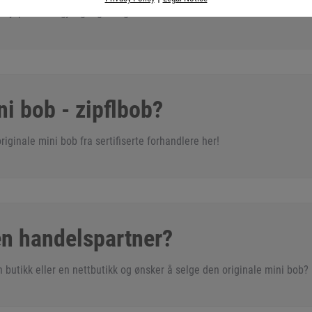
kjøpe alle tilgjengelige farger i nettbutikken vår
ni bob - zipflbob?
iginale mini bob fra sertifiserte forhandlere her!
en handelspartner?
 butikk eller en nettbutikk og ønsker å selge den originale mini bob?