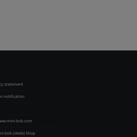
cy statement
n notification
ww.mini-bob.com
ini bob (slede) Shop