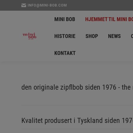
INFO@MINI-BOB.COM
MINI BOB
HJEMMET
MINI BOB
HJEMMET TIL MINI B
HISTORIA
HISTOR
HISTORIE
SHOP
NEWS
MINI BOB NYHETER
KONTAKT
den originale zipflbob siden 1976 - the
Kvalitet produsert i Tyskland siden 19