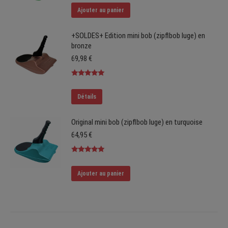
sur 5
Ajouter au panier
+SOLDES+ Edition mini bob (zipflbob luge) en
bronze
69,98
€
Note
5.00
sur 5
Détails
Original mini bob (zipflbob luge) en turquoise
64,95
€
Note
5.00
sur 5
Ajouter au panier