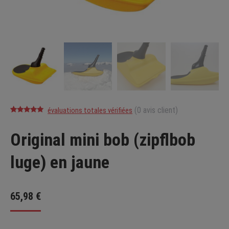
(
0
avis client)
évaluations totales vérifiées
Noté
5
5.00
sur 5 basé
Original mini bob (zipflbob
sur
notations
client
luge) en jaune
65,98
€