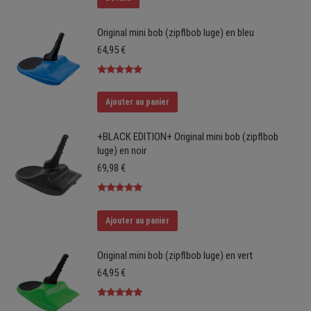
Original mini bob (zipflbob luge) en bleu
64,95
€
Note
4.91
sur 5
Ajouter au panier
+BLACK EDITION+ Original mini bob (zipflbob
luge) en noir
69,98
€
Note
5.00
sur 5
Ajouter au panier
Original mini bob (zipflbob luge) en vert
64,95
€
Note
5.00