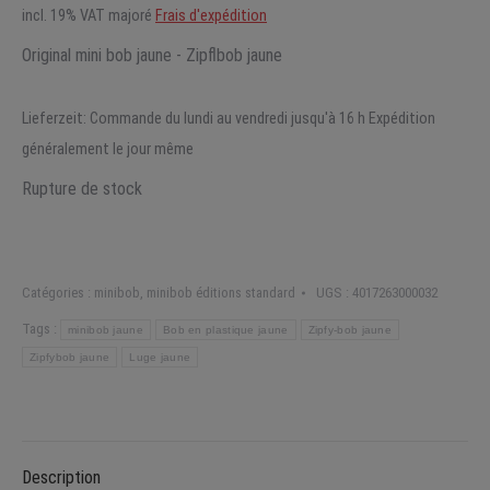
incl. 19% VAT
majoré
Frais d'expédition
Original mini bob jaune - Zipflbob jaune
Lieferzeit:
Commande du lundi au vendredi jusqu'à 16 h Expédition
généralement le jour même
Rupture de stock
Catégories :
minibob
,
minibob éditions standard
UGS :
4017263000032
Tags :
minibob jaune
Bob en plastique jaune
Zipfy-bob jaune
Zipfybob jaune
Luge jaune
Description