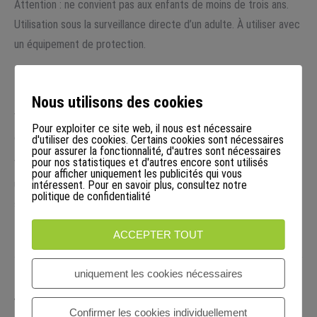
Attention : ne convient pas aux enfants de moins de trois ans.
Utilisation sous la surveillance directe d’un adulte. À utiliser avec
un équipement de protection.
Les droits de garantie légaux s’appliquent à nos marchandises.
Merci de consulter nos conseils de sécurité et notre
FAQ
!
Nous utilisons des cookies
Vous trouverez plus d’informations intéressantes sur le zipflob
Pour exploiter ce site web, il nous est nécessaire
original sur le
site Internet de mini bob
:
site original mini bob
d'utiliser des cookies. Certains cookies sont nécessaires
pour assurer la fonctionnalité, d'autres sont nécessaires
pour nos statistiques et d'autres encore sont utilisés
Vente uniquement en quantités habituelles pour les ménages -
pour afficher uniquement les publicités qui vous
uniquement pour un usage privé ! La revente commerciale (avec
intéressent. Pour en savoir plus, consultez notre
politique de confidentialité
supplément) est interdite !
ACCEPTER TOUT
uniquement les cookies nécessaires
Vous aimerez peut-être aussi…
Confirmer les cookies individuellement