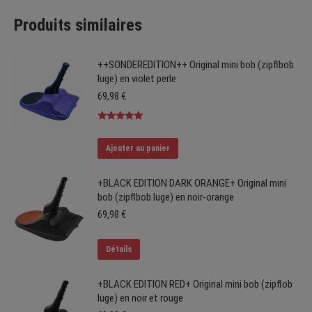
Produits similaires
++SONDEREDITION++ Original mini bob (zipflbob
luge) en violet perle
69,98
€
Note
5.00
sur 5
Ajouter au panier
+BLACK EDITION DARK ORANGE+ Original mini
bob (zipflbob luge) en noir-orange
69,98
€
Détails
+BLACK EDITION RED+ Original mini bob (zipflob
luge) en noir et rouge