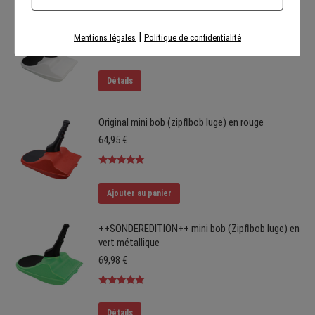
Edition mini bob (zipflbob luge) en blanc nacré
|
Mentions légales
Politique de confidentialité
69,98
€
Détails
Original mini bob (zipflbob luge) en rouge
64,95
€
Note
5.00
sur 5
Ajouter au panier
++SONDEREDITION++ mini bob (Zipflbob luge) en
vert métallique
69,98
€
Note
5.00
sur 5
Détails